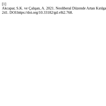
[1]
Akcapar, S.K. ve Çalışan, A. 2021. Neoliberal Düzende Artan Kırılg
241. DOI:https://doi.org/10.33182/gd.v8i2.768.