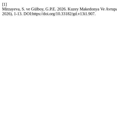
[1]
Mirzayeva, S. ve Gülboy, G.P.E. 2026. Kuzey Makedonya Ve Avrupa 
2026), 1-13. DOI:https://doi.org/10.33182/gd.v13i1.907.