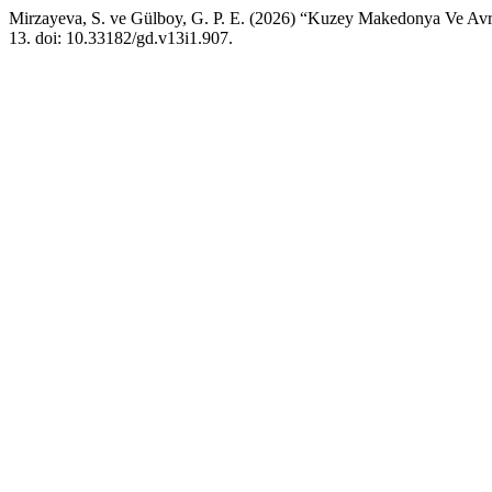
Mirzayeva, S. ve Gülboy, G. P. E. (2026) “Kuzey Makedonya Ve Avru
13. doi: 10.33182/gd.v13i1.907.