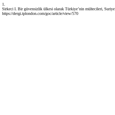
1.
Sirkeci I. Bir güvensizlik ülkesi olarak Türkiye’nin mültecileri, Suriy
https://dergi.tplondon.com/goc/article/view/570