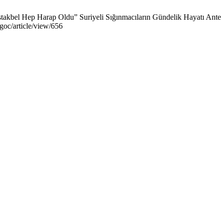
akbel Hep Harap Oldu” Suriyeli Sığınmacıların Gündelik Hayatı Antep-
goc/article/view/656