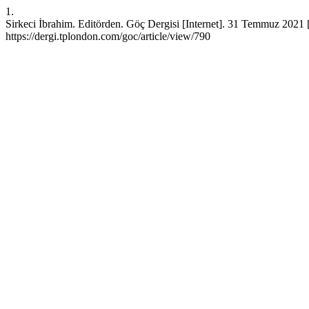
1.
Sirkeci İbrahim. Editörden. Göç Dergisi [Internet]. 31 Temmuz 2021 [
https://dergi.tplondon.com/goc/article/view/790