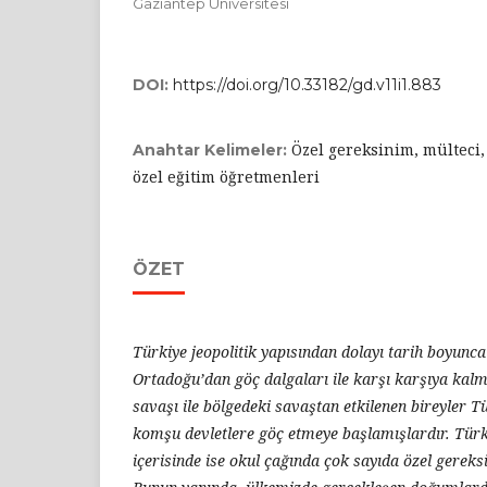
Gaziantep Üniversitesi
DOI:
https://doi.org/10.33182/gd.v11i1.883
Özel gereksinim, mülteci,
Anahtar Kelimeler:
özel eğitim öğretmenleri
ÖZET
Türkiye jeopolitik yapısından dolayı tarih boyunca 
Ortadoğu’dan göç dalgaları ile karşı karşıya kalmı
savaşı ile bölgedeki savaştan etkilenen bireyler 
komşu devletlere göç etmeye başlamışlardır. Türk
içerisinde ise okul çağında çok sayıda özel gereks