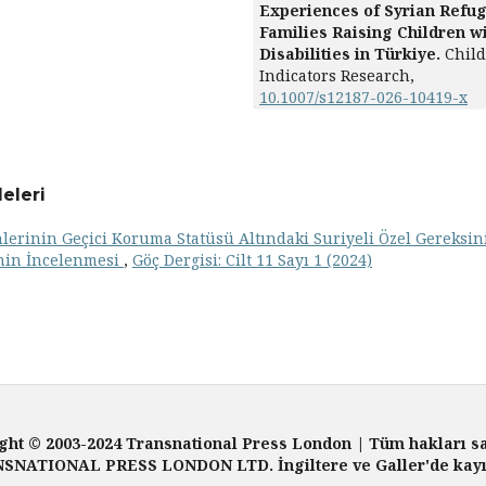
Experiences of Syrian Refu
Families Raising Children w
Disabilities in Türkiye.
Child
Indicators Research,
10.1007/s12187-026-10419-x
eleri
lerinin Geçici Koruma Statüsü Altındaki Suriyeli Özel Gereksin
inin İncelenmesi
,
Göç Dergisi: Cilt 11 Sayı 1 (2024)
ght © 2003-2024 Transnational Press London | Tüm hakları sa
SNATIONAL PRESS LONDON LTD. İngiltere ve Galler'de kayıtl