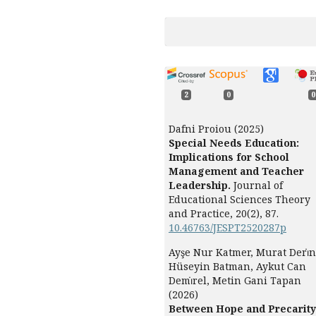
2
0
0
Dafni Proiou (2025)
Special Needs Education:
Implications for School
Management and Teacher
Leadership.
Journal of
Educational Sciences Theory
and Practice,
20
(2),
87.
10.46763/JESPT2520287p
Ayşe Nur Katmer, Murat Deri̇n
Hüseyin Batman, Aykut Can
Demi̇rel, Metin Gani Tapan
(2026)
Between Hope and Precarity