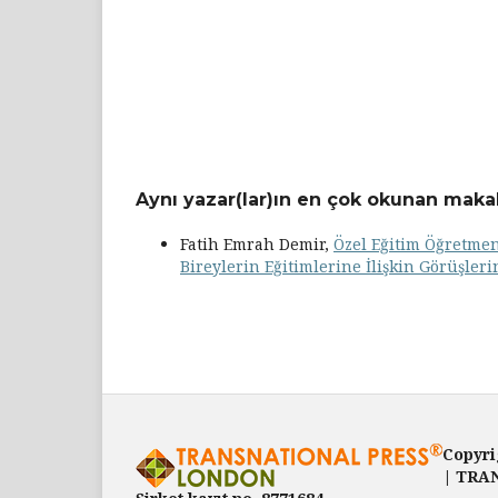
Aynı yazar(lar)ın en çok okunan makal
Fatih Emrah Demir,
Özel Eğitim Öğretmen
Bireylerin Eğitimlerine İlişkin Görüşler
Copyri
| TRAN