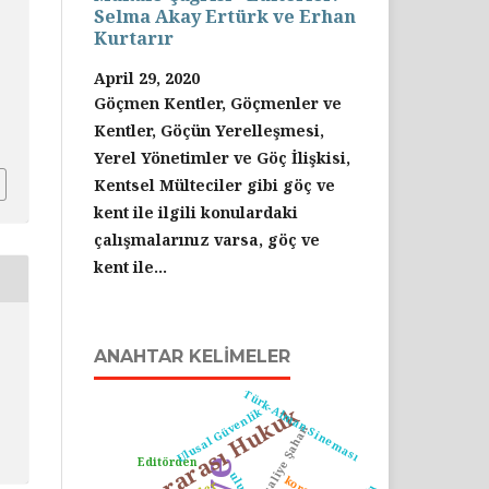
Selma Akay Ertürk ve Erhan
Kurtarır
April 29, 2020
Göçmen Kentler, Göçmenler ve
Kentler, Göçün Yerelleşmesi,
Yerel Yönetimler ve Göç İlişkisi,
Kentsel Mülteciler gibi göç ve
kent ile ilgili konulardaki
çalışmalarınız varsa, göç ve
kent ile...
ANAHTAR KELIMELER
Türk-Alman Sineması
Uluslararası Hukuk
Ulusal Güvenlik
Dursaliye Şahan
Editörden