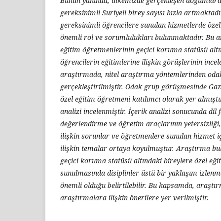
Bunun yanında, ülkemizde gerçekleşen doğumlarda
gereksinimli Suriyeli birey sayısı hızla artmaktadı
gereksinimli öğrencilere sunulan hizmetlerde özel
önemli rol ve sorumlulukları bulunmaktadır. Bu 
eğitim öğretmenlerinin geçici koruma statüsü altı
öğrencilerin eğitimlerine ilişkin görüşlerinin ince
araştırmada, nitel araştırma yöntemlerinden od
gerçekleştirilmiştir. Odak grup görüşmesinde Gaz
özel eğitim öğretmeni katılımcı olarak yer almıştır
analizi incelenmiştir. İçerik analizi sonucunda dil 
değerlendirme ve öğretim araçlarının yetersizliğ
ilişkin sorunlar ve öğretmenlere sunulan hizmet iç
ilişkin temalar ortaya koyulmuştur. Araştırma bu
geçici koruma statüsü altındaki bireylere özel eği
sunulmasında disiplinler üstü bir yaklaşım izlenm
önemli olduğu belirtilebilir. Bu kapsamda, araştı
araştırmalara ilişkin önerilere yer verilmiştir.