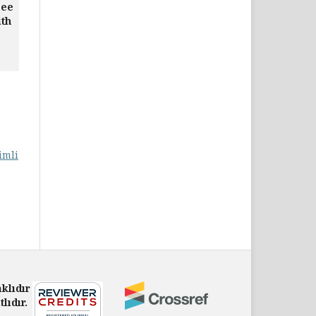
gee
ith
imli
klıdır
ıdır.