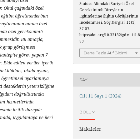
n dolayı özel
Statüsü Altındaki Suriyeli Özel
r. Okul çağındaki özel
Gereksinimli Bireylerin
 eğitim öğretmenlerinin
Eğitimlerine İlişkin Görüşlerinin
İncelenmesi.
Göç Dergisi
,
11
(1),
araştırmanın amacı özel
37-57.
nda özel gereksinimli
https://doi.org/10.33182/gd.v11i1.8
lenmesidir. Bu amaçla,
83
ak grup görüşmesi
Daha Fazla Atıf Biçimi
iantep’te görev yapan 7
. Elde edilen veriler içerik
farklılıkları, okula uyum,
i, öğretimsel uyarlamaya
SAYI
i desteklerin yetersizliğine
lguları doğrultusunda
Cilt 11 Sayı 1 (2024)
tim hizmetlerinin
esinin kritik düzeyde
BÖLÜM
rmada, uygulamaya ve ileri
Makaleler