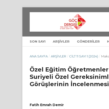
SON SAYI
ARŞIVLER
GÖNDERILER
ANA SAYFA
/
ARŞIVLER
/
CILT 11 SAYI 1 (2024)
/
Maka
Özel Eğitim Öğretmenleri
Suriyeli Özel Gereksinimli
Görüşlerinin İncelenmesi
Fatih Emrah Demir