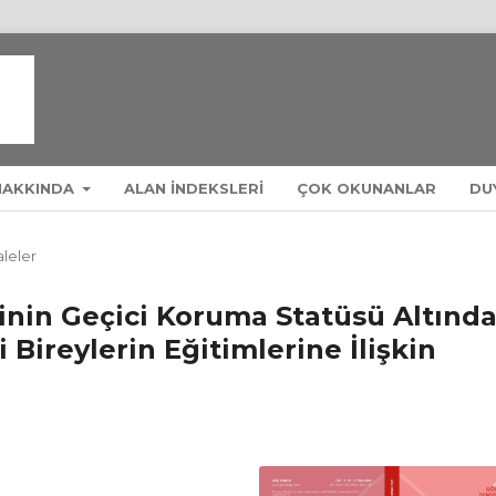
HAKKINDA
ALAN INDEKSLERI
ÇOK OKUNANLAR
DU
leler
nin Geçici Koruma Statüsü Altında
 Bireylerin Eğitimlerine İlişkin