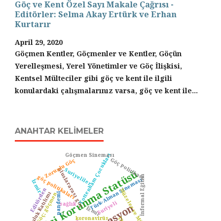
Göç ve Kent Özel Sayı Makale Çağrısı -
Editörler: Selma Akay Ertürk ve Erhan
Kurtarır
April 29, 2020
Göçmen Kentler, Göçmenler ve Kentler, Göçün
Yerelleşmesi, Yerel Yönetimler ve Göç İlişkisi,
Kentsel Mülteciler gibi göç ve kent ile ilgili
konulardaki çalışmalarınız varsa, göç ve kent ile...
ANAHTAR KELIMELER
Göçmen Sineması
Tottenham Çocukları
Göç Politikası
Zorunlu Göç
Suriyeliler
uluslararası göç
Geçici Korunma Statüsü
göç politikaları
İnformal Eğitim
Türk-Alman Sineması
İzmir
Editörden
Müzeler ve Mülteciler
Topluluk Katılımı
pandemi
Göç; göçmen
Suriyeli
sağlık
İzmir
koronavirüs