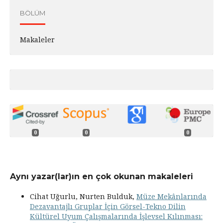
BÖLÜM
Makaleler
0
0
0
Aynı yazar(lar)ın en çok okunan makaleleri
Cihat Uğurlu, Nurten Bulduk,
Müze Mekânlarında
Dezavantajlı Gruplar İçin Görsel-Tekno Dilin
Kültürel Uyum Çalışmalarında İşlevsel Kılınması: