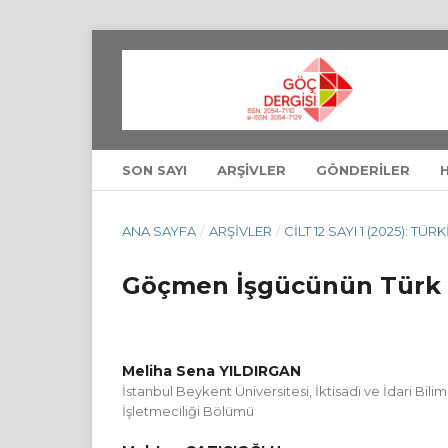
SON SAYI
ARŞIVLER
GÖNDERILER
ANA SAYFA
/
ARŞIVLER
/
CILT 12 SAYI 1 (2025): T
Göçmen İşgücünün Türk 
Meliha Sena YILDIRGAN
İstanbul Beykent Üniversitesi, İktisadi ve İdari Bilim
İşletmeciliği Bölümü