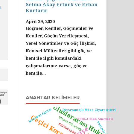
Selma Akay Ertürk ve Erhan
e
Kurtarır
April 29, 2020
Göçmen Kentler, Göçmenler ve
Kentler, Göçün Yerelleşmesi,
Yerel Yönetimler ve Göç İlişkisi,
Kentsel Mülteciler gibi göç ve
kent ile ilgili konulardaki
çalışmalarınız varsa, göç ve
kent ile...
ANAHTAR KELIMELER
Uluslararası Hukuk
İnformal Eğitim
Dezavantajlı Müze Ziyaretçileri
Ulusal Güvenlik
Türk-Alman Sineması
Kültürleşme
Suriye