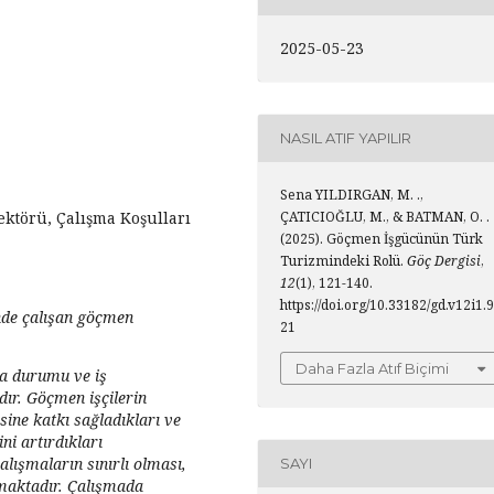
2025-05-23
NASIL ATIF YAPILIR
Sena YILDIRGAN, M. .,
ktörü, Çalışma Koşulları
ÇATICIOĞLU, M., & BATMAN, O. .
(2025). Göçmen İşgücünün Türk
Turizmindeki Rolü.
Göç Dergisi
,
12
(1), 121-140.
https://doi.org/10.33182/gd.v12i1.9
nde çalışan göçmen
21
Daha Fazla Atıf Biçimi
ma durumu ve iş
ır. Göçmen işçilerin
sine katkı sağladıkları ve
ni artırdıkları
lışmaların sınırlı olması,
SAYI
rmaktadır. Çalışmada