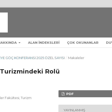
HAKKINDA
ALAN INDEKSLERI
ÇOK OKUNANLAR
DU
ÜRKIYE GÖÇ KONFERANSI 2025 ÖZEL SAYISI
/
Makaleler
Turizmindeki Rolü
PDF
ler Fakültesi, Turizm
YAYINLANMIŞ