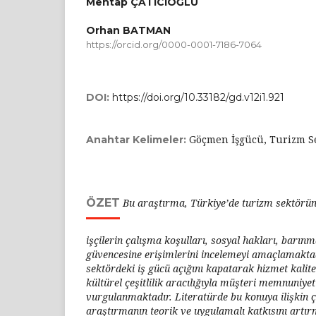
Mehtap ÇATICIOĞLU
Orhan BATMAN
https://orcid.org/0000-0001-7186-7064
DOI:
https://doi.org/10.33182/gd.v12i1.921
Göçmen İşgücü, Turizm Se
Anahtar Kelimeler:
ÖZET
Bu araştırma, Türkiye’de turizm sektörü
işçilerin çalışma koşulları, sosyal hakları, barın
güvencesine erişimlerini incelemeyi amaçlamaktad
sektördeki iş gücü açığını kapatarak hizmet kalite
kültürel çeşitlilik aracılığıyla müşteri memnuniyeti
vurgulanmaktadır. Literatürde bu konuya ilişkin ça
araştırmanın teorik ve uygulamalı katkısını artı