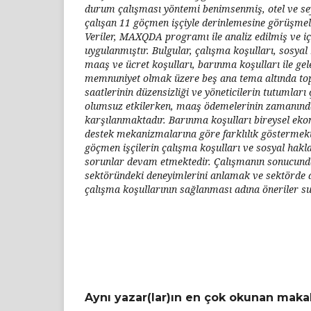
durum çalışması yöntemi benimsenmiş, otel ve se
çalışan 11 göçmen işçiyle derinlemesine görüşmele
Veriler, MAXQDA programı ile analiz edilmiş ve iç
uygulanmıştır. Bulgular, çalışma koşulları, sosyal
maaş ve ücret koşulları, barınma koşulları ile gel
memnuniyet olmak üzere beş ana tema altında top
saatlerinin düzensizliği ve yöneticilerin tutumlar
olumsuz etkilerken, maaş ödemelerinin zamanınd
karşılanmaktadır. Barınma koşulları bireysel ek
destek mekanizmalarına göre farklılık göstermekt
göçmen işçilerin çalışma koşulları ve sosyal hakl
sorunlar devam etmektedir. Çalışmanın sonucunda
sektöründeki deneyimlerini anlamak ve sektörde d
çalışma koşullarının sağlanması adına öneriler s
Aynı yazar(lar)ın en çok okunan makal