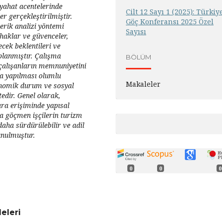
yahat acentelerinde
Cilt 12 Sayı 1 (2025): Türkiy
r gerçekleştirilmiştir.
Göç Konferansı 2025 Özel
erik analizi yöntemi
Sayısı
 haklar ve güvenceler,
ecek beklentileri ve
lanmıştır. Çalışma
BÖLÜM
ı çalışanların memnuniyetini
a yapılması olumlu
Makaleler
onomik durum ve sosyal
edir. Genel olarak,
ara erişiminde yapısal
 göçmen işçilerin turizm
aha sürdürülebilir ve adil
unulmuştur.
0
0
0
eleri