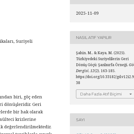
2025-11-09
NASIL ATIF YAPILIR
ikaları, Suriyeli
Şahin, M., & Kaya, M. (2025).
Türkiyedeki Suriyelilerin Geri
Dönüş Göçü: Şanlıurfa Örneği.
Gö
Dergisi
,
12
(2), 163-185.
https://doi.org/10.33182/gd.v12i2.9
38
Daha Fazla Atıf Biçimi
ından biri, göç eden
i dönüşleridir. Geri
lerde bir hak olarak
mülteci krizlerine
SAYI
ak değerlendirilmektedir.