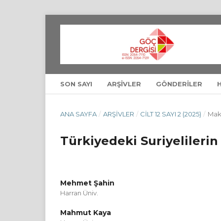
SON SAYI
ARŞIVLER
GÖNDERILER
ANA SAYFA
/
ARŞIVLER
/
CILT 12 SAYI 2 (2025)
/
Mak
Türkiyedeki Suriyelileri
Mehmet Şahin
Harran Üniv.
Mahmut Kaya