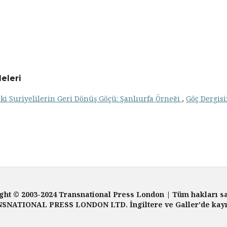
eleri
ki Suriyelilerin Geri Dönüş Göçü: Şanlıurfa Örneği
,
Göç Dergisi
ght © 2003-2024 Transnational Press London | Tüm hakları sa
SNATIONAL PRESS LONDON LTD. İngiltere ve Galler'de kayıtl