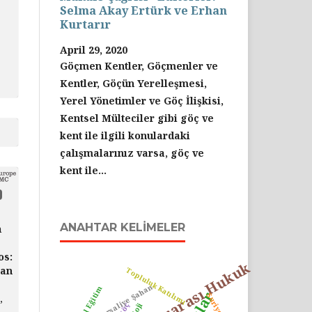
Selma Akay Ertürk ve Erhan
Kurtarır
April 29, 2020
Göçmen Kentler, Göçmenler ve
Kentler, Göçün Yerelleşmesi,
Yerel Yönetimler ve Göç İlişkisi,
Kentsel Mülteciler gibi göç ve
kent ile ilgili konulardaki
çalışmalarınız varsa, göç ve
kent ile...
ANAHTAR KELIMELER
n
os:
Uluslararası Hukuk
ian
Topluluk Katılımı
Dursaliye Şahan
Suriyeliler
,