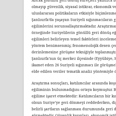
Ancak gönüllü geri dönüş süreçleri yalnızca bi
olmayıp güvenlik, siyasal istikrar, ekonomik v
uluslararası politikaların etkisiyle biçimlenme
Şanlıurfa’da yaşayan Suriyeli sığınmacıların 
eğilimlerini sorunsallaştırmaktadır. Araştırm
örneğinde Suriyelilerin gönüllü geri dönüş eğ
eğilimleri belirleyen temel faktörleri inceleme
yöntem benimsenmiş; fenomenolojik desen çer
derinlemesine görüşme tekniğiyle toplanmıştı
Şanlıurfa’nın üç merkez ilçesinde (Eyyübiye, 
ikamet eden 26 Suriyeli sığınmacı ile görüşmel
elde edilen veriler tematik analiz yöntemiyle d
Araştırma sonuçları, katılımcılar arasında ko
eğiliminin bulunmadığını ortaya koymuştur. Bu
eğilime işaret etmektedir: Katılımcıların bir k
olsun Suriye’ye geri dönmeyi reddederken, diğ
belirli şartların sağlanması durumunda ger
görmektedir. Güvenlik kaygıları, ekonomik istik