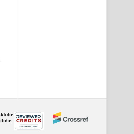
:
klıdır
ıdır.