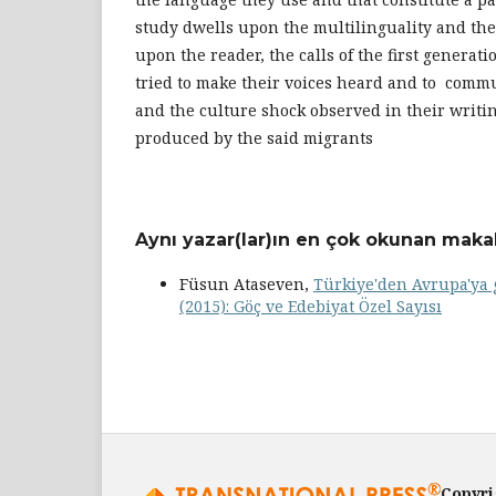
study dwells upon the multilinguality and the 
upon the reader, the calls of the first generat
tried to make their voices heard and to commu
and the culture shock observed in their writi
produced by the said migrants
Aynı yazar(lar)ın en çok okunan makal
Füsun Ataseven,
Türkiye'den Avrupa'ya 
(2015): Göç ve Edebiyat Özel Sayısı
Copyri