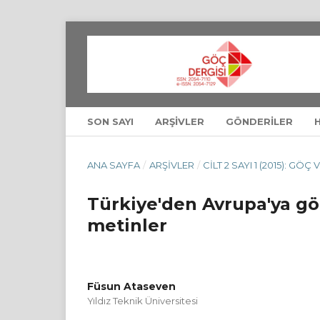
SON SAYI
ARŞIVLER
GÖNDERILER
ANA SAYFA
/
ARŞIVLER
/
CILT 2 SAYI 1 (2015): GÖ
Türkiye'den Avrupa'ya gö
metinler
Füsun Ataseven
Yıldız Teknik Üniversitesi