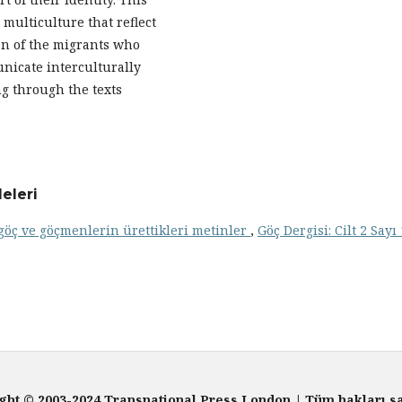
multiculture that reflect
ion of the migrants who
nicate interculturally
ng through the texts
eleri
göç ve göçmenlerin ürettikleri metinler
,
Göç Dergisi: Cilt 2 Sayı 
ght © 2003-2024 Transnational Press London | Tüm hakları sa