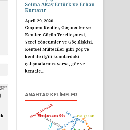
Selma Akay Ertürk ve Erhan
Kurtarır
April 29, 2020
Göçmen Kentler, Göçmenler ve
Kentler, Göçün Yerelleşmesi,
Yerel Yönetimler ve Göç İlişkisi,
Kentsel Mülteciler gibi göç ve
kent ile ilgili konulardaki
çalışmalarınız varsa, göç ve
kent ile...
ANAHTAR KELIMELER
Ulusal Güvenlik
Göç; göçmen
ik
Uluslararası Göç
kırılganlık
halk sağlığı
Tottenham Çocukları
göçmen
Suriyeliler