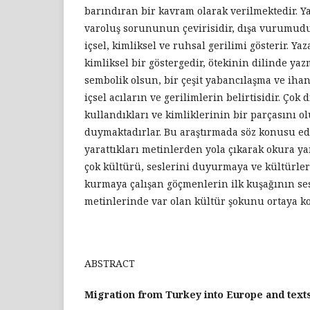
barındıran bir kavram olarak verilmektedir. Ya
varoluş sorununun çevirisidir, dışa vurumudur
içsel, kimliksel ve ruhsal gerilimi gösterir. Yaz
kimliksel bir göstergedir, ötekinin dilinde yazm
sembolik olsun, bir çeşit yabancılaşma ve ihane
içsel acıların ve gerilimlerin belirtisidir. Çok di
kullandıkları ve kimliklerinin bir parçasını ol
duymaktadırlar. Bu araştırmada söz konusu e
yarattıkları metinlerden yola çıkarak okura yan
çok kültürü, seslerini duyurmaya ve kültürler 
kurmaya çalışan göçmenlerin ilk kuşağının sesl
metinlerinde var olan kültür şokunu ortaya k
ABSTRACT
Migration from Turkey into Europe and text