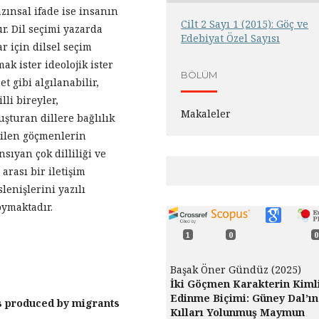
zınsal ifade ise insanın
Cilt 2 Sayı 1 (2015): Göç ve
. Dil seçimi yazarda
Edebiyat Özel Sayısı
ar için dilsel seçim
ak ister ideolojik ister
BÖLÜM
t gibi algılanabilir,
lli bireyler,
Makaleler
uşturan dillere bağlılık
dilen göçmenlerin
sıyan çok dilliliği ve
arası bir iletişim
enişlerini yazılı
oymaktadır.
1
0
0
Başak Öner Gündüz (2025)
İki Göçmen Karakterin Kiml
Edinme Biçimi: Güney Dal’ın
s produced by migrants
Kılları Yolunmuş Maymun