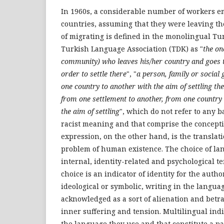
In 1960s, a considerable number of workers e
countries, assuming that they were leaving th
of migrating is defined in the monolingual Tur
Turkish Language Association (TDK) as "
the on
community) who leaves his/her country and goes t
order to settle there
", "
a person, family or social
one country to another with the aim of settling th
from one settlement to another, from one country 
the aim of settling
", which do not refer to any b
racist meaning and that comprise the conceptio
expression, on the other hand, is the translat
problem of human existence. The choice of la
internal, identity-related and psychological te
choice is an indicator of identity for the autho
ideological or symbolic, writing in the langua
acknowledged as a sort of alienation and betraya
inner suffering and tension. Multilingual indi
the language they use and that constitute a par