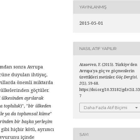
YAYINLANMIŞ
2015-05-01
NASIL ATIF YAPILIR
Ataseven, F. (2015). Türkiye’den
lımdan sonra Avrupa
Avrupa’ya göç ve göçmenlerin
cüne duyulan ihtiyaç,
ürettikleri metinler.
Göç Dergisi
,
 yıllarda önemli miktarda
2
(1), 59-68.
https://doi.org/10.33182/gd.v2i1.53
k ülkelerinden göçtüler.
7
 ülkesinden ayrılarak
ya topluluk
)", "
bir ülkeden
Daha Fazla Atıf Biçimi
aile ya da toplumsal küme
"
erinden bir başka yerleşim
 gibi hiçbir kötü, ayrımcı
SAYI
avvurunu içinde