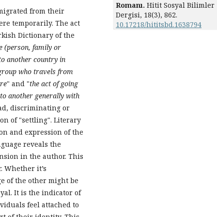
Romanı.
Hitit Sosyal Bilimler
migrated from their
Dergisi,
18
(3),
862.
ere temporarily. The act
10.17218/hititsbd.1638794
kish Dictionary of the
e (person, family or
o another country in
 group who travels from
ere
" and "
the act of going
to another generally with
ad, discriminating or
n of "settling". Literary
ion and expression of the
nguage reveals the
nsion in the author. This
r. Whether it’s
ge of the other might be
l. It is the indicator of
viduals feel attached to
t of their identity. This