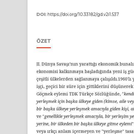
DOI:
https://doi.org/10.33182/gd.v2i1.537
ÖZET
II. Dünya Savaşı’nın yarattığı ekonomik buna
ekonomisi kalkınmaya başladığında yeni iş gü
çeşitli ülkelerden sağlanmaya çalışıldı.1960'lı
işçi, geçici bir süre için gittiklerini düşünere
Göçmek eylemi TDK Türkçe Sözlüğünde, "
kendi
yerleşmek için başka ülkeye giden
(kimse, aile ve
bir başka ülkeye yerleşmek amacıyla
giden kişi, 
ve "
genellikle yerleşmek amacıyla, bir yerleşim y
yerine, bir ülkeden bir başka ülkeye gitme eylemi
"
veya ırkçı anlam içermeyen ve "yerleşme"
tas