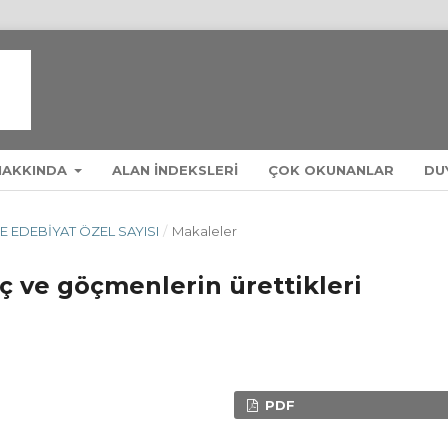
HAKKINDA
ALAN INDEKSLERI
ÇOK OKUNANLAR
DU
Ç VE EDEBIYAT ÖZEL SAYISI
/
Makaleler
ç ve göçmenlerin ürettikleri
PDF