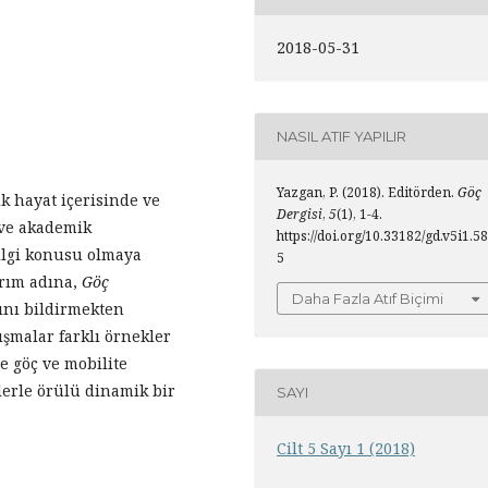
2018-05-31
NASIL ATIF YAPILIR
Yazgan, P. (2018). Editörden.
Göç
k hayat içerisinde ve
Dergisi
,
5
(1), 1-4.
 ve akademik
https://doi.org/10.33182/gd.v5i1.58
 ilgi konusu olmaya
5
arım adına,
Göç
Daha Fazla Atıf Biçimi
mını bildirmekten
şmalar farklı örnekler
e göç ve mobilite
lerle örülü dinamik bir
SAYI
Cilt 5 Sayı 1 (2018)