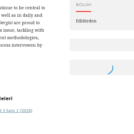
BÖLÜM
tinue to be central to
 well as in daily and
Editörden
Dergisi
are proud to
is issue, tackling with
rent methodologies,
rocess intervowen by
eleri
t 5 Sayı 1 (2018)