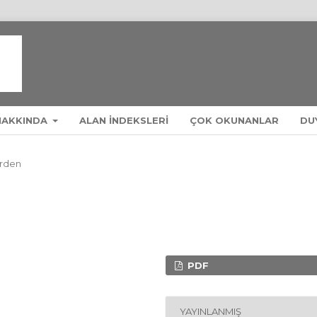
HAKKINDA
ALAN INDEKSLERI
ÇOK OKUNANLAR
DU
örden
PDF
YAYINLANMIŞ