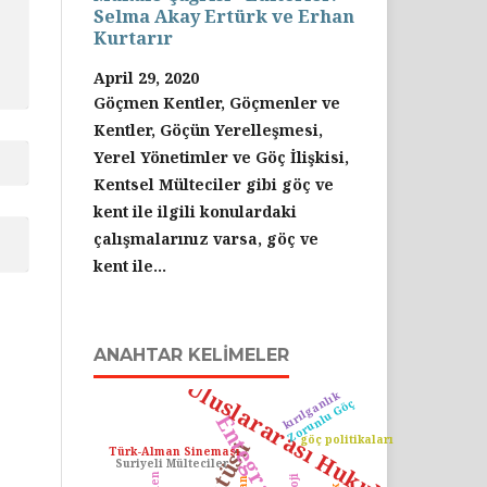
Selma Akay Ertürk ve Erhan
Kurtarır
April 29, 2020
Göçmen Kentler, Göçmenler ve
Kentler, Göçün Yerelleşmesi,
Yerel Yönetimler ve Göç İlişkisi,
Kentsel Mülteciler gibi göç ve
kent ile ilgili konulardaki
çalışmalarınız varsa, göç ve
kent ile...
ANAHTAR KELIMELER
Uluslararası Hukuk
kırılganlık
Zorunlu Göç
Entegrasyon
göç politikaları
Türk-Alman Sineması
Suriyeli Mülteciler