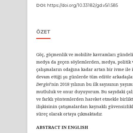
DOI:
https://doi.org/10.33182/gd.v5i1.585
ÖZET
Göç, göçmenlik ve mobilite kavramları gündeli
medya da geçen söylemlerden, medya, politik
çalışmaların odağına kadar artan bir ivme ile
devam ettiği şu günlerde tüm editör arkadaşl
Dergisi
’nin 2018 yılının bu ilk sayısının yayı
mutluluk ve onur duyuyorum. Bu sayıdaki çalı
ve farklı yöntemlerden hareket etmekle birlikt
ilişkisinin çatışmalardan kaynaklı güvensizlik
süreç olarak ortaya çıkmaktadır.
ABSTRACT IN ENGLISH