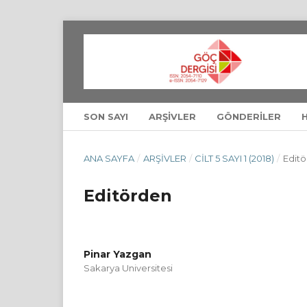
SON SAYI
ARŞIVLER
GÖNDERILER
ANA SAYFA
/
ARŞIVLER
/
CILT 5 SAYI 1 (2018)
/
Edit
Editörden
Pinar Yazgan
Sakarya Universitesi