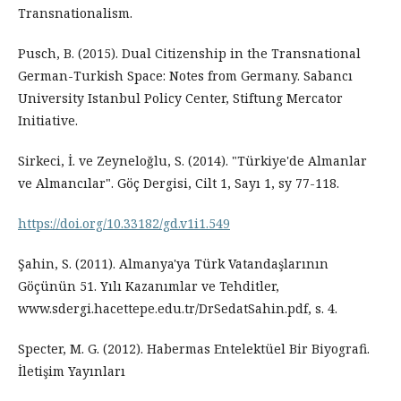
Transnationalism.
Pusch, B. (2015). Dual Citizenship in the Transnational
German-Turkish Space: Notes from Germany. Sabancı
University Istanbul Policy Center, Stiftung Mercator
Initiative.
Sirkeci, İ. ve Zeyneloğlu, S. (2014). "Türkiye'de Almanlar
ve Almancılar". Göç Dergisi, Cilt 1, Sayı 1, sy 77-118.
https://doi.org/10.33182/gd.v1i1.549
Şahin, S. (2011). Almanya'ya Türk Vatandaşlarının
Göçünün 51. Yılı Kazanımlar ve Tehditler,
www.sdergi.hacettepe.edu.tr/DrSedatSahin.pdf‎, s. 4.
Specter, M. G. (2012). Habermas Entelektüel Bir Biyografi.
İletişim Yayınları