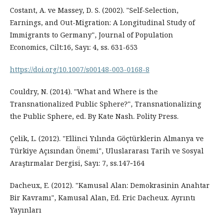
Costant, A. ve Massey, D. S. (2002). "Self-Selection,
Earnings, and Out-Migration: A Longitudinal Study of
Immigrants to Germany", Journal of Population
Economics, Cilt:16, Sayı: 4, ss. 631-653
https://doi.org/10.1007/s00148-003-0168-8
Couldry, N. (2014). "What and Where is the
Transnationalized Public Sphere?", Transnationalizing
the Public Sphere, ed. By Kate Nash. Polity Press.
Çelik, L. (2012). "Ellinci Yılında Göçtürklerin Almanya ve
Türkiye Açısından Önemi", Uluslararası Tarih ve Sosyal
Araştırmalar Dergisi, Sayı: 7, ss.147‐164
Dacheux, E. (2012). "Kamusal Alan: Demokrasinin Anahtar
Bir Kavramı", Kamusal Alan, Ed. Eric Dacheux. Ayrıntı
Yayınları