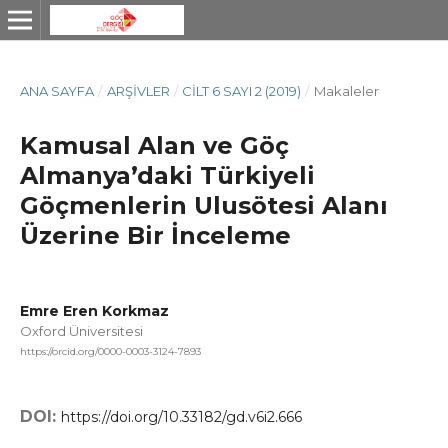
ANA SAYFA
/
ARŞIVLER
/
CILT 6 SAYI 2 (2019)
/
Makaleler
Kamusal Alan ve Göç
Almanya’daki Türkiyeli
Göçmenlerin Ulusötesi Alanı
Üzerine Bir İnceleme
Emre Eren Korkmaz
Oxford Üniversitesi
https://orcid.org/0000-0003-3124-7893
DOI:
https://doi.org/10.33182/gd.v6i2.666