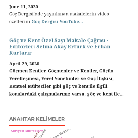
June 11, 2020
Göç Dergisi'nde yayınlanan makalelerin video
özetlerini
Göç Dergisi YouTube...
Göç ve Kent Özel Sayı Makale Çağrısı -
Editörler: Selma Akay Ertürk ve Erhan
Kurtarır
April 29, 2020
Göçmen Kentler, Göçmenler ve Kentler, Göçün
Yerelleşmesi, Yerel Yönetimler ve Göç İlişkisi,
Kentsel Mülteciler gibi göç ve kent ile ilgili
konulardaki çalışmalarınız varsa, göç ve kent ile...
ANAHTAR KELIMELER
Müzede İnsan Hakları
Suriyeli Mülteciler