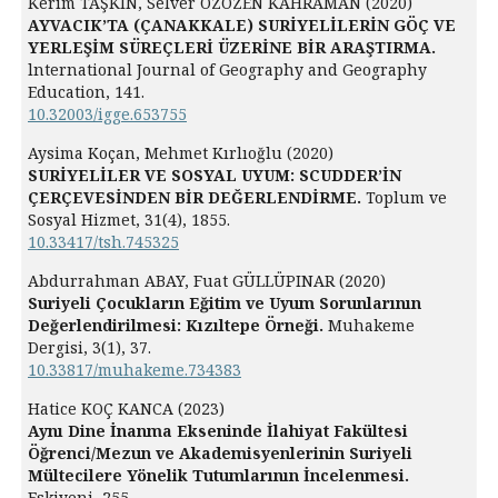
Kerim TAŞKIN, Selver ÖZÖZEN KAHRAMAN (2020)
AYVACIK’TA (ÇANAKKALE) SURİYELİLERİN GÖÇ VE
YERLEŞİM SÜREÇLERİ ÜZERİNE BİR ARAŞTIRMA.
lnternational Journal of Geography and Geography
Education,
141.
10.32003/igge.653755
Aysima Koçan, Mehmet Kırlıoğlu (2020)
SURİYELİLER VE SOSYAL UYUM: SCUDDER’İN
ÇERÇEVESİNDEN BİR DEĞERLENDİRME.
Toplum ve
Sosyal Hizmet,
31
(4),
1855.
10.33417/tsh.745325
Abdurrahman ABAY, Fuat GÜLLÜPINAR (2020)
Suriyeli Çocukların Eğitim ve Uyum Sorunlarının
Değerlendirilmesi: Kızıltepe Örneği.
Muhakeme
Dergisi,
3
(1),
37.
10.33817/muhakeme.734383
Hatice KOÇ KANCA (2023)
Aynı Dine İnanma Ekseninde İlahiyat Fakültesi
Öğrenci/Mezun ve Akademisyenlerinin Suriyeli
Mültecilere Yönelik Tutumlarının İncelenmesi.
Eskiyeni,
255.