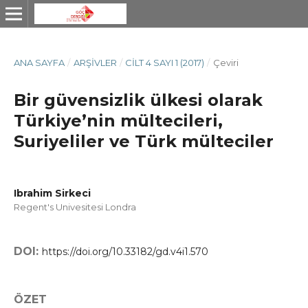
ANA SAYFA
/
ARŞIVLER
/
CILT 4 SAYI 1 (2017)
/
Çeviri
Bir güvensizlik ülkesi olarak
Türkiye’nin mültecileri,
Suriyeliler ve Türk mülteciler
Ibrahim Sirkeci
Regent's Univesitesi Londra
DOI:
https://doi.org/10.33182/gd.v4i1.570
ÖZET