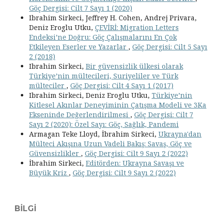
Göç Dergisi: Cilt 7 Sayı 1 (2020)
Ibrahim Sirkeci, Jeffrey H. Cohen, Andrej Privara,
Deniz Eroglu Utku,
ÇEVİRİ: Migration Letters
Endeksi’ne Doğru: Göç Çalışmalarını En Çok
Etkileyen Eserler ve Yazarlar
,
Göç Dergisi: Cilt 5 Sayı
2 (2018)
Ibrahim Sirkeci,
Bir güvensizlik ülkesi olarak
Türkiye’nin mültecileri, Suriyeliler ve Türk
mülteciler
,
Göç Dergisi: Cilt 4 Sayı 1 (2017)
Ibrahim Sirkeci, Deniz Eroglu Utku,
Türkiye’nin
Kitlesel Akınlar Deneyiminin Çatışma Modeli ve 3Ka
Ekseninde Değerlendirilmesi
,
Göç Dergisi: Cilt 7
Sayı 2 (2020): Özel Sayı: Göç, Sağlık, Pandemi
Armagan Teke Lloyd, İbrahim Sirkeci,
Ukrayna'dan
Mülteci Akışına Uzun Vadeli Bakış: Savaş, Göç ve
Güvensizlikler
,
Göç Dergisi: Cilt 9 Sayı 2 (2022)
İbrahim Sirkeci,
Editörden: Ukrayna Savaşı ve
Büyük Kriz
,
Göç Dergisi: Cilt 9 Sayı 2 (2022)
BILGI