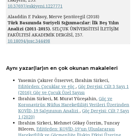
10.37697/eskiyeni.1227771
Alaaddin F. Paksoy, Merve Şentöregil (2018)
Türk Basınında Suriyeli Sığınmacılar: İlk Beş Yılın
Analizi (2011-2015).
SELÇUK ÜNİVERSİTESİ İLETİŞİM
FAKÜLTESİ AKADEMİK DERGİSİ,
237.
10.18094/josc.344498
Aynı yazar(lar)ın en çok okunan makaleleri
Yasemin Çakırer Özservet, Ibrahim Sirkeci,
Editörden: Çocuklar ve göç
,
Göç Dergisi: Cilt 3 Sayı 1
(2016): Göç ve Çocuk Özel Sayısı
Ibrahim Sirkeci, M. Murat Yüceşahin,
Göç ve
Koronavirüs: Nüfus Hareketliliği Verileri Üzerinden
KOVİD-19 Salgınının Analizi
,
Göç Dergisi: Cilt 7 Sayı
1 (2020)
Ibrahim Sirkeci, Mehmet Gökay Özerim, Tuncay
Bilecen,
Editörden: KOVİD-19’un Uluslararası
Hareketlilik ve Göçmenliğe İlişkin Etkisi Üzerine
,