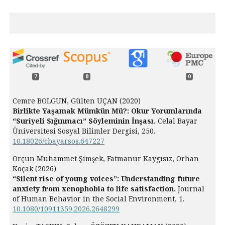
7
0
0
Cemre BOLGUN, Gülten UÇAN (2020)
Birlikte Yaşamak Mümkün Mü?: Okur Yorumlarında
“Suriyeli Sığınmacı” Söyleminin İnşası.
Celal Bayar
Üniversitesi Sosyal Bilimler Dergisi,
250.
10.18026/cbayarsos.647227
Orçun Muhammet Şimşek, Fatmanur Kaygısız, Orhan
Koçak (2026)
“Silent rise of young voices”: Understanding future
anxiety from xenophobia to life satisfaction.
Journal
of Human Behavior in the Social Environment,
1.
10.1080/10911359.2026.2648299