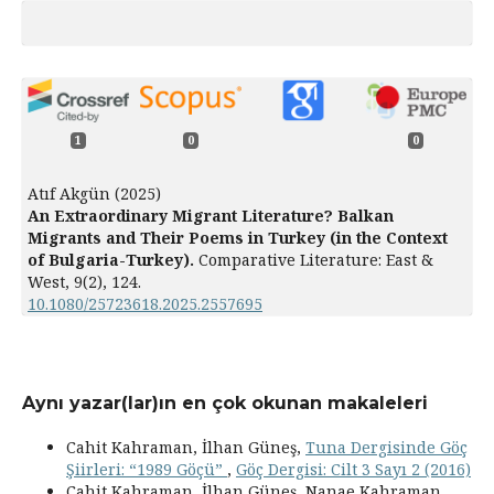
1
0
0
Atıf Akgün (2025)
An Extraordinary Migrant Literature? Balkan
Migrants and Their Poems in Turkey (in the Context
of Bulgaria-Turkey).
Comparative Literature: East &
West,
9
(2),
124.
10.1080/25723618.2025.2557695
Aynı yazar(lar)ın en çok okunan makaleleri
Cahit Kahraman, İlhan Güneş,
Tuna Dergisinde Göç
Şiirleri: “1989 Göçü”
,
Göç Dergisi: Cilt 3 Sayı 2 (2016)
Cahit Kahraman, İlhan Güneş, Nanae Kahraman,