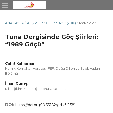
ANA SAYFA
/
ARŞIVLER
/
CILT 3 SAYI 2 (2016)
/
Makaleler
Tuna Dergisinde Göç Şiirleri:
“1989 Göçü”
Cahit Kahraman
Namık Kemal Üniversitesi, FEF, Doğu Dilleri ve Edebiyatları
Bölümü
İlhan Güneş
Milli Eğitim Bakanlığı, İnönü Ortaokulu
DOI:
https://doi.org/10.33182/gd.v3i2.581